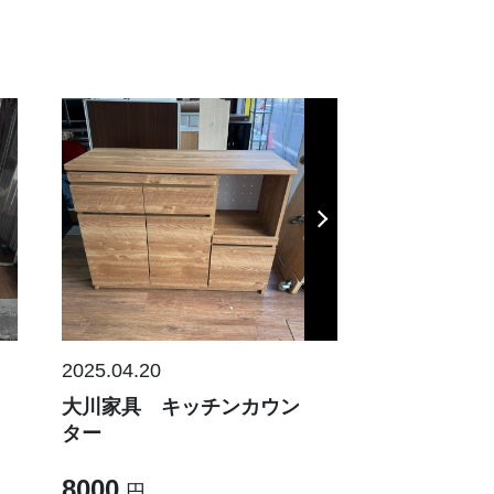
2025.04.20
2025.04.20
ク
大川家具 キッチンカウン
2024年製 
ター
4K有機ELテレ
65V型 TV-65Z9
8000