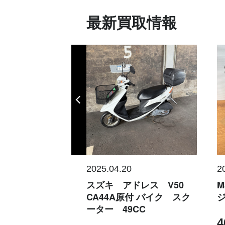
最新買取情報
0
2025.04.20
2
製 パナソニック
スズキ アドレス V50
M
Lテレビ ビエラ
CA44A原付 バイク スク
ジ
65Z95A
ーター 49CC
4