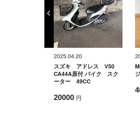
0
2025.04.20
2
製 パナソニック
スズキ アドレス V50
M
Lテレビ ビエラ
CA44A原付 バイク スク
ジ
65Z95A
ーター 49CC
4
20000