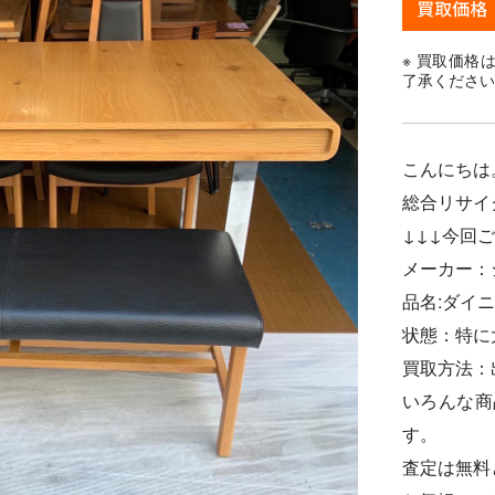
※ 買取価格
了承ください
こんにちは
総合リサイ
↓↓↓今回
メーカー：
品名:ダイ
状態：特に
買取方法：
いろんな商
す。
査定は無料