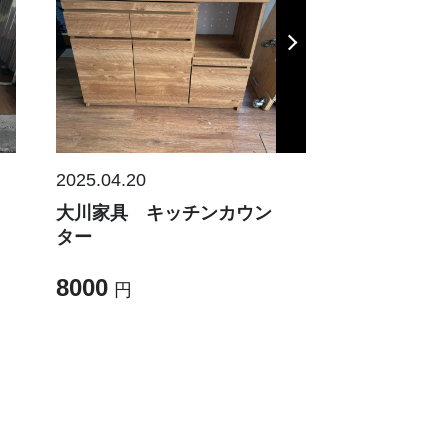
2025.04.20
2025.04.20
ク
大川家具 キッチンカウン
2024年製 
ター
4K有機ELテレ
65V型 TV-65Z9
8000
100000