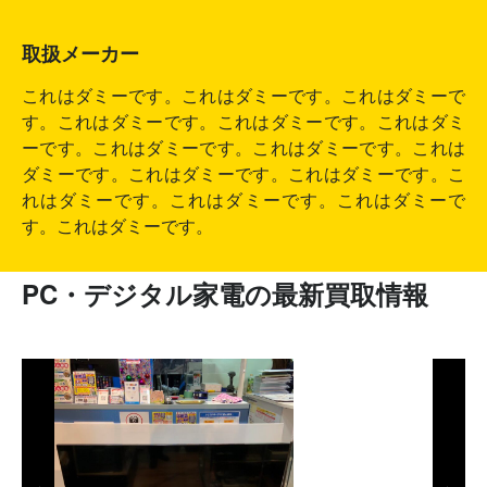
取扱メーカー
これはダミーです。これはダミーです。これはダミーで
す。これはダミーです。これはダミーです。これはダミ
ーです。これはダミーです。これはダミーです。これは
ダミーです。これはダミーです。これはダミーです。こ
れはダミーです。これはダミーです。これはダミーで
す。これはダミーです。
PC・デジタル家電の最新買取情報