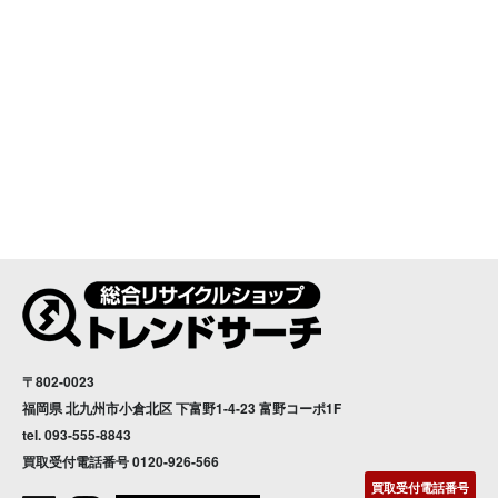
〒802-0023
福岡県 北九州市小倉北区 下富野1-4-23 富野コーポ1F
tel.
093-555-8843
買取受付電話番号
0120-926-566
買取受付電話番号