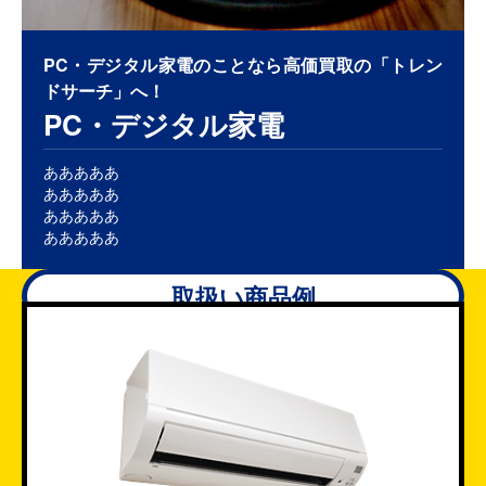
PC・デジタル家電のことなら
高価買取の「トレン
ドサーチ」へ！
PC・デジタル家電
あああああ
あああああ
あああああ
あああああ
取扱い商品例