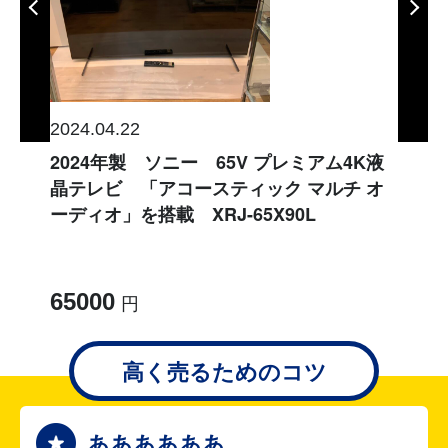
2024.04.22
2024年製 ソニー 65V プレミアム4K液
晶テレビ 「アコースティック マルチ オ
ーディオ」を搭載 XRJ-65X90L
65000
買取情報をもっと見る
高く売るためのコツ
ああああああ