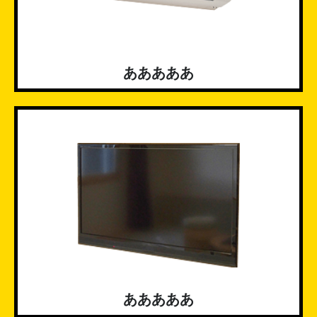
あああああ
あああああ