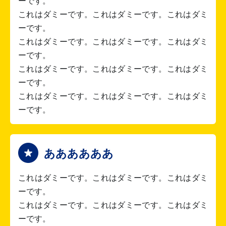
ーです。
これはダミーです。これはダミーです。これはダミ
ーです。
これはダミーです。これはダミーです。これはダミ
ーです。
これはダミーです。これはダミーです。これはダミ
ーです。
これはダミーです。これはダミーです。これはダミ
ーです。
ああああああ
これはダミーです。これはダミーです。これはダミ
ーです。
これはダミーです。これはダミーです。これはダミ
ーです。